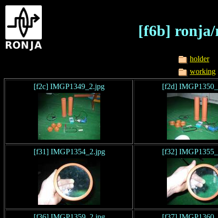
[f6b] ronja
holder
working
[f2c] IMGP1349_2.jpg
[f2d] IMGP1350_
[f31] IMGP1354_2.jpg
[f32] IMGP1355_
[f36] IMGP1359_2.jpg
[f37] IMGP1360_