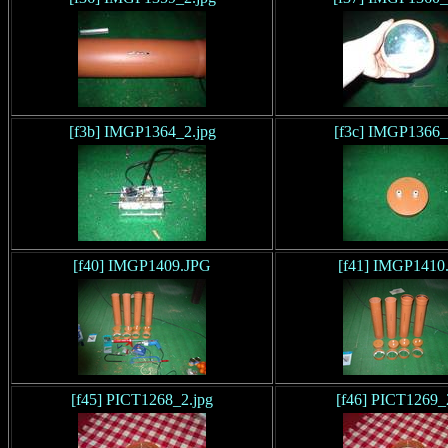
[f3b] IMGP1364_2.jpg
[f3c] IMGP1366_
[f40] IMGP1409.JPG
[f41] IMGP1410
[f45] PICT1268_2.jpg
[f46] PICT1269_