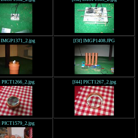
] IMGP1371_2.jpg
[f3f] IMGP1408.JPG
] PICT1266_2.jpg
[f44] PICT1267_2.jpg
] PICT1579_2.jpg