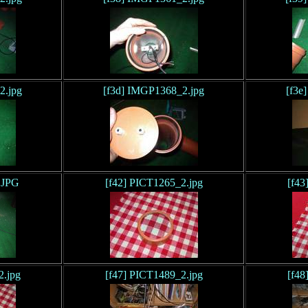
2.jpg
[f3d] IMGP1368_2.jpg
[f3e
.JPG
[f42] PICT1265_2.jpg
[f43
2.jpg
[f47] PICT1489_2.jpg
[f48