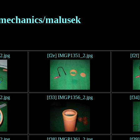
/mechanics/malusek
2.jpg
[f2e] IMGP1351_2.jpg
[f2f
2.jpg
[f33] IMGP1356_2.jpg
[f34
2.jpg
[f38] IMGP1361_2.jpg
[f39