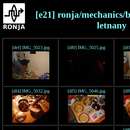
[e21] ronja/mechanics/b
letnany
[def] IMG_5023.jpg
[df0] IMG_5025.jpg
[df
[df4] IMG_5032.jpg
[df5] IMG_5046.jpg
[df
[df