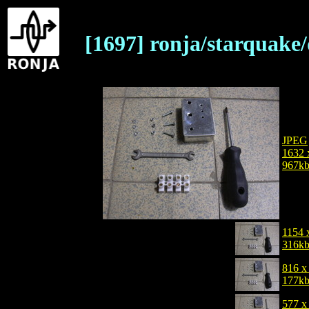
[1697] ronja/starquake
JPEG
1632 
967k
1154 
316k
816 x
177k
577 x