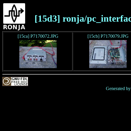
[15d3] ronja/pc_interfa
[15ca] P7170072.JPG
[15cb] P7170079.JPG
Generated b