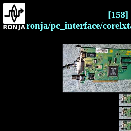
[158]
ronja/pc_interface/corel