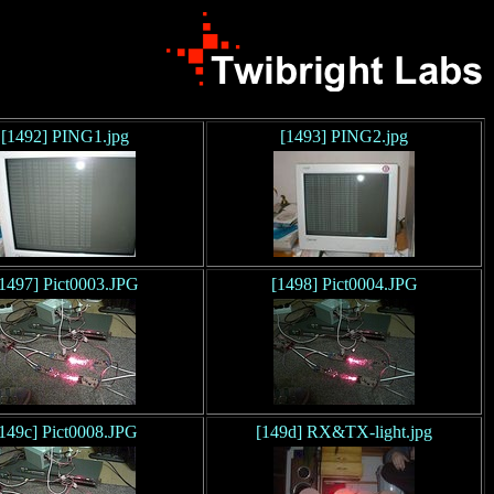
[1492] PING1.jpg
[1493] PING2.jpg
1497] Pict0003.JPG
[1498] Pict0004.JPG
149c] Pict0008.JPG
[149d] RX&TX-light.jpg