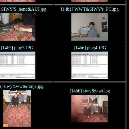
] SIWY'S_hend&AUI.jpg
[14b1] WWT&SIWY's_PC.jpg
[14b5] ping3.JPG
[14b6] ping4.JPG
a] siwy&wwt&ronja.jpg
[14bb] siwy&wwt.jpg