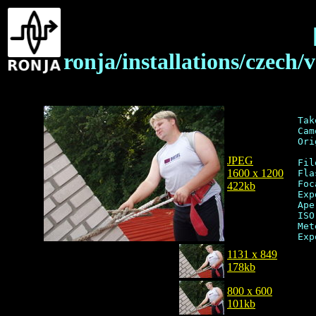
ronja/installations/czec
Tak
Cam
Ori
JPEG
Fil
1600 x 1200
Fla
Foc
422kb
Exp
Ape
ISO
Met
1131 x 849
178kb
800 x 600
101kb