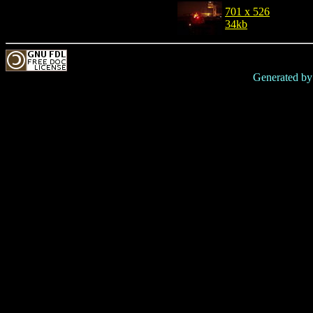
701 x 526
34kb
Generated b