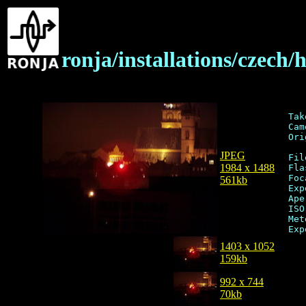
ronja/installations/czec
Tak
Cam
Ori
JPEG
Fil
1984 x 1488
Fla
Foc
561kb
Exp
Ape
ISO
Met
1403 x 1052
159kb
992 x 744
70kb